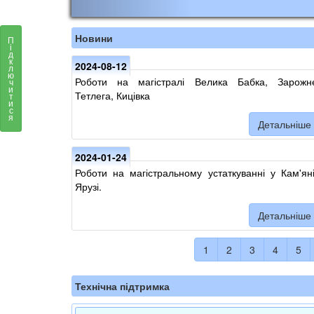
Новини
П
і
д
к
2024-08-12
л
ю
Роботи на магістралі Велика Бабка, Зарожн
ч
и
Тетлега, Кицівка
т
и
с
я
Детальніше
2024-01-24
Роботи на магістральному устаткуванні у Кам'ян
Ярузі.
Детальніше
1
2
3
4
5
Технічна підтримка