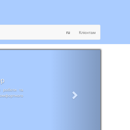
ru
Клієнтам
ер
в роботи та
комфортного