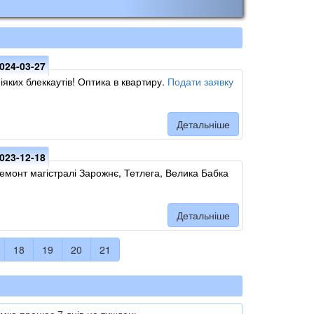
024-03-27
іяких блеккаутів! Оптика в квартиру.
Подати заявку
Детальніше
023-12-18
емонт магістралі Зарожнє, Тетлега, Велика Бабка
Детальніше
18
19
20
21