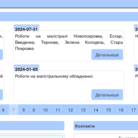
2024-07-31
2
е,
Роботи на магістралі Новопокровка, Есхар,
Н
Введенка, Тернова, Зелена Колодязь, Стара
Покровка
Детальніше
2024-01-05
2
ій
Роботи на магістральному обладнанні.
Р
Детальніше
6
7
8
9
10
11
12
13
14
15
16
17
Контакти