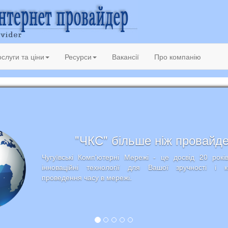
слуги та ціни
Ресурси
Вакансії
Про компанію
"ЧКС" більше ніж провайд
Чугуївські Комп'ютерні Мережі - це досвід 20 рокі
інноваційні технології для Вашої зручності і 
проведення часу в мережі.