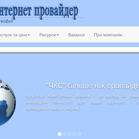
слуги та ціни
Ресурси
Вакансії
Про компанію
"ЧКС" більше ніж провайд
Чугуївські Комп'ютерні Мережі - це досвід 20 рокі
інноваційні технології для Вашої зручності і 
проведення часу в мережі.