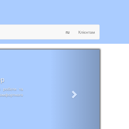
ru
Клієнтам
ер
в роботи та
комфортного