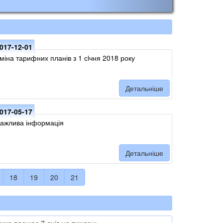
017-12-01
міна тарифних планів з 1 сiчня 2018 року
Детальніше
017-05-17
ажлива інформація
Детальніше
18
19
20
21