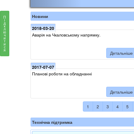
Новини
П
і
д
к
2018-03-20
л
ю
Аварія на Чкаловському напрямку.
ч
и
т
и
с
я
Детальніше
2017-07-07
Планові роботи на обладнанні
Детальніше
1
2
3
4
5
Технічна підтримка