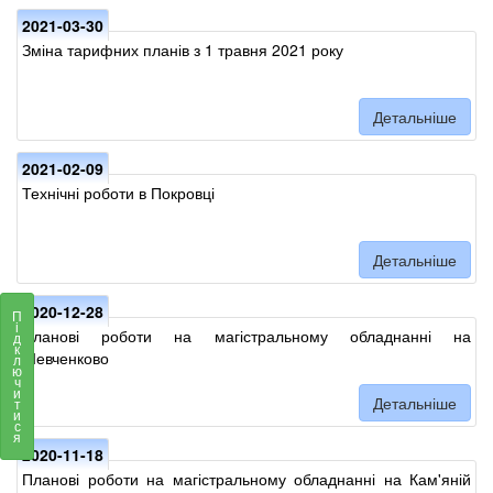
2021-03-30
Зміна тарифних планів з 1 травня 2021 року
Детальніше
2021-02-09
Технічні роботи в Покровці
Детальніше
2020-12-28
П
і
Планові роботи на магістральному обладнанні на
д
к
Шевченково
л
ю
ч
и
Детальніше
т
и
с
я
2020-11-18
Планові роботи на магістральному обладнанні на Кам'яній