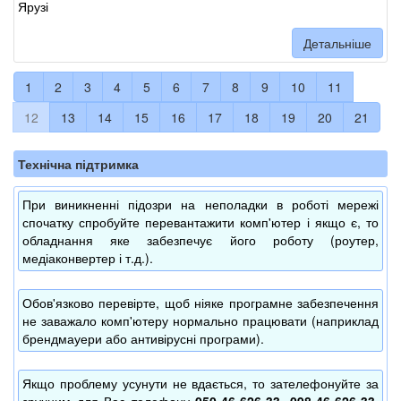
Ярузі
Детальніше
1
2
3
4
5
6
7
8
9
10
11
12
13
14
15
16
17
18
19
20
21
Технічна підтримка
При виникненні підозри на неполадки в роботі мережі
спочатку спробуйте перевантажити комп'ютер і якщо є, то
обладнання яке забезпечує його роботу (роутер,
медіаконвертер і т.д.).
Обов'язково перевірте, щоб ніяке програмне забезпечення
не заважало комп'ютеру нормально працювати (наприклад
брендмауери або антивірусні програми).
Якщо проблему усунути не вдається, то зателефонуйте за
зручним для Вас телефону
050-46-626-33, 098-46-626-33,