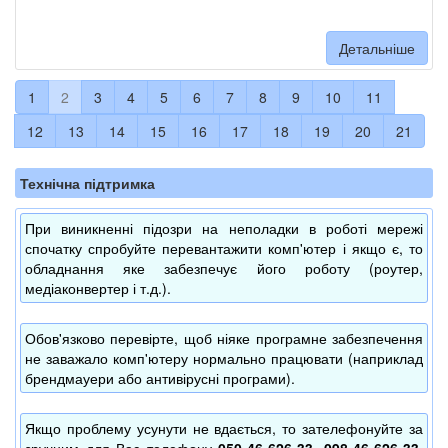
Детальніше
1
2
3
4
5
6
7
8
9
10
11
12
13
14
15
16
17
18
19
20
21
Технічна підтримка
При виникненні підозри на неполадки в роботі мережі
спочатку спробуйте перевантажити комп'ютер і якщо є, то
обладнання яке забезпечує його роботу (роутер,
медіаконвертер і т.д.).
Обов'язково перевірте, щоб ніяке програмне забезпечення
не заважало комп'ютеру нормально працювати (наприклад
брендмауери або антивірусні програми).
Якщо проблему усунути не вдається, то зателефонуйте за
зручним для Вас телефону
050-46-626-33, 098-46-626-33,