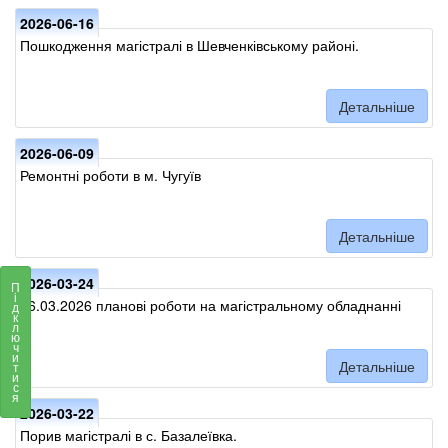
2026-06-16
Пошкодження магістралі в Шевченківському районі.
Детальніше
2026-06-09
Ремонтні роботи в м. Чугуїв
Детальніше
2026-03-24
П
і
26.03.2026 планові роботи на магістральному обладнанні
д
к
л
ю
ч
и
Детальніше
т
и
с
я
2026-03-22
Порив магістралі в с. Базалеївка.